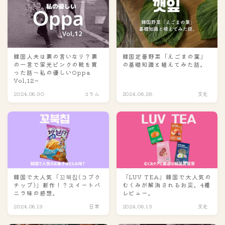
韓国人夫は妻の言いなり？妻
韓国定番野菜「えごまの葉」
の一言で蛍光ピンクの靴を買
の基礎知識と植えてみた話。
った話～私の優しいOppa
Vol.12~
2024.06.30
コラム
2024.06.28
文化
韓国で大人気「꼬북칩(コブク
「LUV TEA」韓国で大人気の
チップ)」新作！？スイートバ
むくみが解消されるお茶。4種
ニラ味の感想。
レビュー。
2024.06.19
日常
2024.06.13
文化