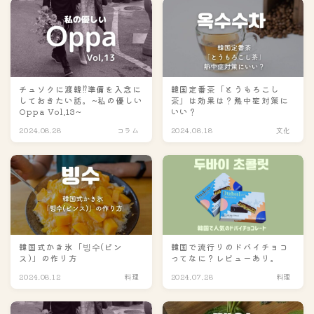
チュソクに渡韓⁉準備を入念に
韓国定番茶「とうもろこし
しておきたい話。~私の優しい
茶」は効果は？熱中症対策に
Oppa Vol.13~
いい？
2024.08.28
コラム
2024.08.18
文化
韓国式かき氷「빙수(ピン
韓国で流行りのドバイチョコ
ス)」の作り方
ってなに？レビューあり。
2024.08.12
料理
2024.07.28
料理