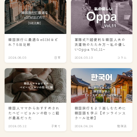
韓国旅行に最適なeSIMはど
軍隊式?!超便利な韓国人夫の
れ？5社比較
洗濯物のたたみ方～私の優し
いOppa Vol.11~
2024.06.05
日常
2024.05.13
コラム
韓国人ママからおすすめされ
韓国旅行をより楽しむために
たベビービョルンの抱っこ紐
韓国語を学ぶ【オンラインス
が最高だった
クール比較】
2024.05.12
子育て
2024.04.24
勉強法